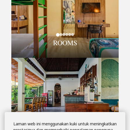
ROOMS
RESTAURANT -
Laman web ini menggunakan kuki untuk meningkatkan
AQUA MARINE
prestasinya dan memperbaiki pengalaman pengguna