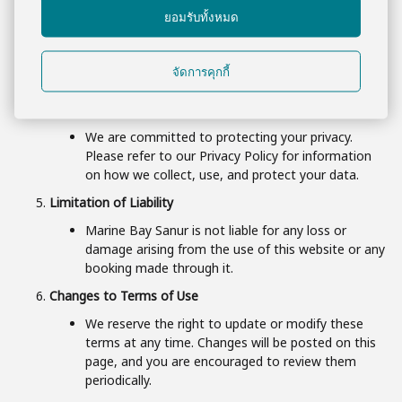
ยอมรับทั้งหมด
All content, images, and designs on the Marine Bay
Sanur website are owned by or licensed to us.
You may not use, reproduce, or distribute any
จัดการคุกกี้
content from this website without prior permission.
Privacy Policy
We are committed to protecting your privacy.
Please refer to our Privacy Policy for information
on how we collect, use, and protect your data.
Limitation of Liability
Marine Bay Sanur is not liable for any loss or
damage arising from the use of this website or any
booking made through it.
Changes to Terms of Use
We reserve the right to update or modify these
terms at any time. Changes will be posted on this
page, and you are encouraged to review them
periodically.