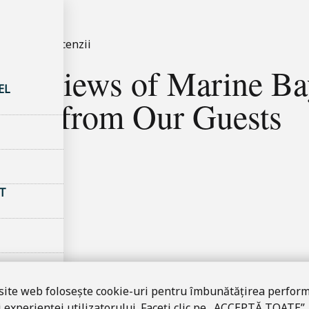
e hotel
–
Recenzii
 Reviews of Marine Ba
EL
back from Our Guests
T
 site web folosește cookie-uri pentru îmbunătățirea perfor
i experienței utilizatorului. Faceți clic pe „ACCEPTĂ TOATE”