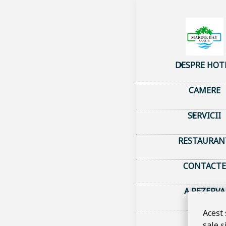
Acasă
–
Despr
Guest
DESPRE HOT
Feed
CAMERE
SERVICII
RESTAURAN
CONTACTE
A REZERVA
Acest
sale ș