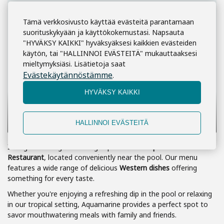
Tämä verkkosivusto käyttää evästeitä parantamaan
suorituskykyään ja käyttökokemustasi. Napsauta
"HYVÄKSY KAIKKI" hyväksyäksesi kaikkien evästeiden
käytön, tai "HALLINNOI EVÄSTEITÄ" mukauttaaksesi
mieltymyksiäsi. Lisätietoja saat
Evästekäytännöstämme
.
HYVÄKSY KAIKKI
HALLINNOI EVÄSTEITÄ
Indulge in a delightful dining experience at
Aquamarine
Restaurant
, located conveniently near the pool. Our menu
features a wide range of delicious
Western dishes
offering
something for every taste.
Whether you're enjoying a refreshing dip in the pool or relaxing
in our tropical setting, Aquamarine provides a perfect spot to
savor mouthwatering meals with family and friends.